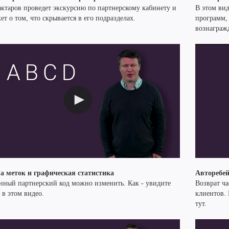
актаров проведет экскурсию по партнерскому кабинету и
В этом ви
ет о том, что скрывается в его подразделах.
программ,
вознаграж
а меток и графическая статистика
Авторебе
нный партнерский код можно изменить. Как - увидите
Возврат ча
 в этом видео.
клиентов. 
тут.