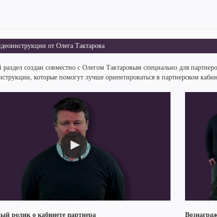
деоинструкции от Олега Тактарова
 раздел создан совместно с Олегом Тактаровым специально для партнер
нструкции, которые помогут лучше ориентироваться в партнерском каби
ый ролик о кабинете партнера
Вознаграж