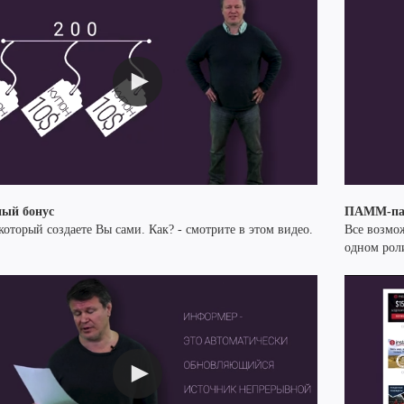
ый бонус
ПАММ-па
который создаете Вы сами. Как? - смотрите в этом видео.
Все возмо
одном рол