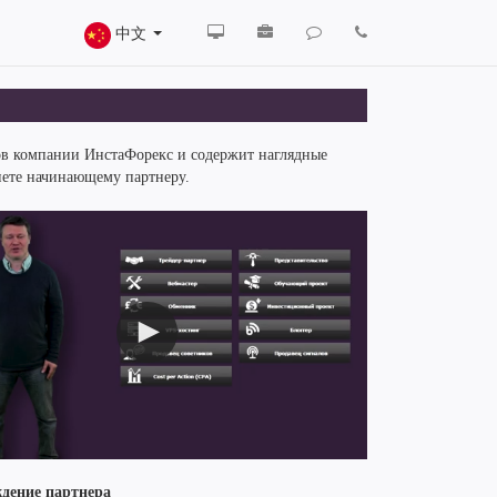
中文
ов компании ИнстаФорекс и содержит наглядные
нете начинающему партнеру.
дение партнера