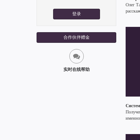
Олег Т
расскаж
登录
合作伙伴赠金
实时在线帮助
Систем
Получе
именно