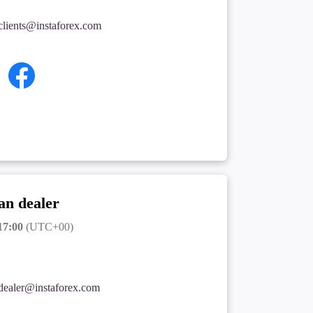
clients@instaforex.com
an dealer
17:00
(UTC+00)
dealer@instaforex.com