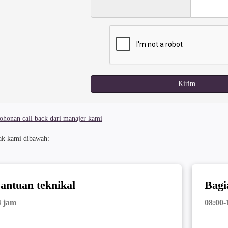
Kirim
honan call back dari manajer kami
ak kami dibawah:
antuan teknikal
Bagi
4 jam
08:00-