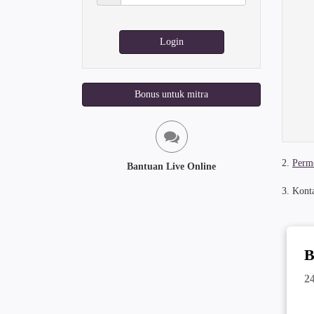
sandi:
Login
Bonus untuk mitra
2.
Permo
Bantuan Live Online
3. Kont
B
2